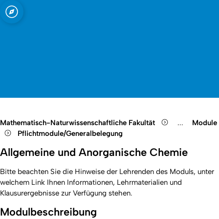
t zu Köln
Open quicklink menu
Suche öffnen
Sprachauswahl öffnen
Menü schließen
Menü öffnen
Mathematisch-Naturwissenschaftliche Fakultät
...
Module
Show remain
Pflichtmodule/Generalbelegung
Allgemeine und Anorganische Chemie
Bitte beachten Sie die Hinweise der Lehrenden des Moduls, unter
welchem Link Ihnen Informationen, Lehrmaterialien und
Klausurergebnisse zur Verfügung stehen.
Modulbeschreibung