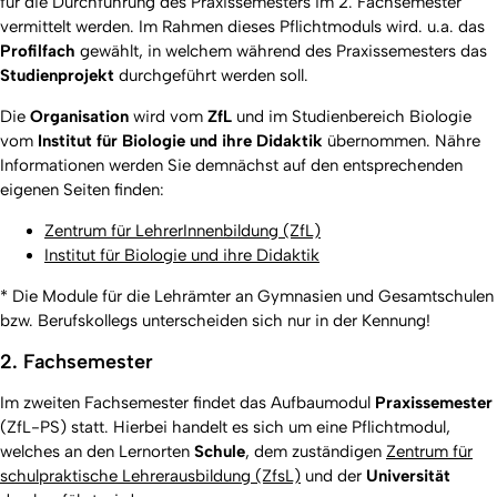
für die Durchführung des Praxissemesters im 2. Fachsemester
vermittelt werden. Im Rahmen dieses Pflichtmoduls wird. u.a. das
Profilfach
gewählt, in welchem während des Praxissemesters das
Studienprojekt
durchgeführt werden soll.
Die
Organisation
wird vom
ZfL
und im Studienbereich Biologie
vom
Institut für Biologie und ihre Didaktik
übernommen. Nähre
Informationen werden Sie demnächst auf den entsprechenden
eigenen Seiten finden:
Zentrum für LehrerInnenbildung (ZfL)
Institut für Biologie und ihre Didaktik
* Die Module für die Lehrämter an Gymnasien und Gesamtschulen
bzw. Berufskollegs unterscheiden sich nur in der Kennung!
2. Fachsemester
Im zweiten Fachsemester findet das Aufbaumodul
Praxissemester
(ZfL-PS) statt. Hierbei handelt es sich um eine Pflichtmodul,
welches an den Lernorten
Schule
, dem zuständigen
Zentrum für
schulpraktische Lehrerausbildung (ZfsL)
und der
Universität