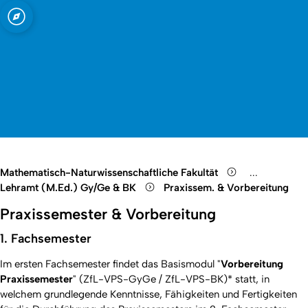
t zu Köln
Open quicklink menu
Suche öffnen
Sprachauswahl öffnen
Menü schließen
Menü öffnen
Mathematisch-Naturwissenschaftliche Fakultät
...
Show remain
Lehramt (M.Ed.) Gy/Ge & BK
Praxissem. & Vorbereitung
Praxissemester & Vorbereitung
1. Fachsemester
Im ersten Fachsemester findet das Basismodul "
Vorbereitung
Praxissemester
" (ZfL-VPS-GyGe / ZfL-VPS-BK)* statt, in
welchem grundlegende Kenntnisse, Fähigkeiten und Fertigkeiten