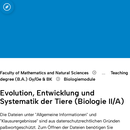
sity of Cologne
logne
Open quicklink menu
Open search
Open language switch
Close menu
Open menu
Faculty of Mathematics and Natural Sciences
...
Teaching
Show remaini
degree (B.A.) Gy/Ge & BK
Biologiemodule
Evolution, Entwicklung und
Systematik der Tiere (Biologie II/A)
Die Dateien unter "Allgemeine Informationen" und
"Klausurergebnisse" sind aus datenschutzrechtlichen Gründen
paßwortgeschützt. Zum Öffnen der Dateien benötigen Sie