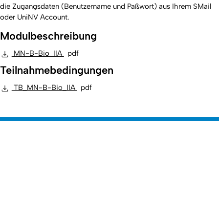
die Zugangsdaten (Benutzername und Paßwort) aus Ihrem SMail
oder UniNV Account.
Modulbeschreibung
MN-B-Bio_IIA
pdf
Teilnahmebedingungen
TB_MN-B-Bio_IIA
pdf
To top
Created: 11. March 2026 changed: 4. May 2026 by
Redaktion
Faculty of Mathematics and Natural
Go to homepage
Sciences
Dean's Office